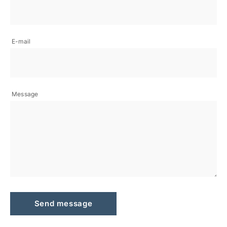
E-mail
Message
Send message