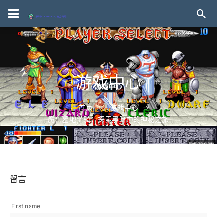
游戏中心
首页
游戏中心
魔兽墓地坐骑：探索黑暗中的神秘之旅
留言
First name